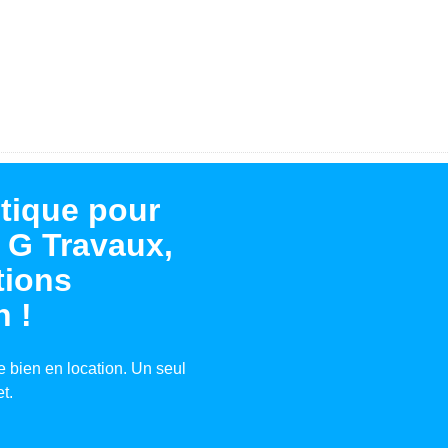
tique pour
 G Travaux,
tions
n !
 bien en location. Un seul
t.