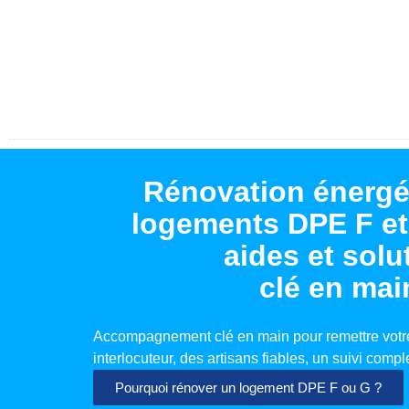
Rénovation énergé
logements DPE F et
aides et solu
clé en mai
Accompagnement clé en main pour remettre votre
interlocuteur, des artisans fiables, un suivi comple
Pourquoi rénover un logement DPE F ou G ?