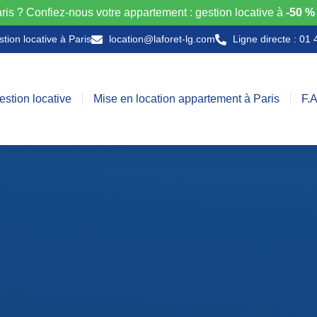
aris ? Confiez-nous votre appartement : gestion locative à
-50 %
tion locative à Paris
location@laforet-lg.com
Ligne directe : 01
estion locative
Mise en location appartement à Paris
F.A