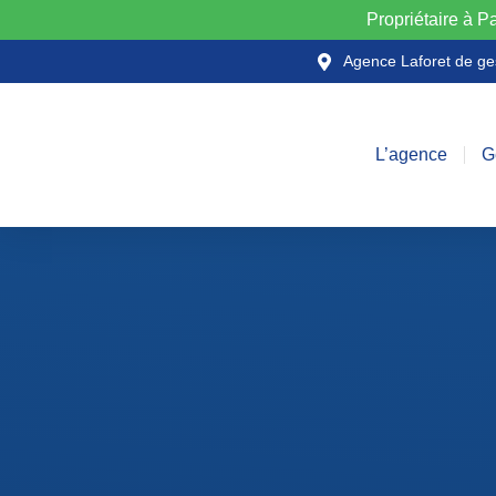
Propriétaire à P
Agence Laforet de ges
L’agence
G