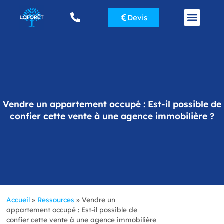
Devis
Gestion locative
Mise en location appartement à Paris
Vendre un appartement occupé : Est-il possible de
confier cette vente à une agence immobilière ?
Accueil
»
Ressources
»
Vendre un
appartement occupé : Est-il possible de
confier cette vente à une agence immobilière