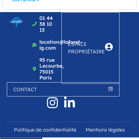
01 44
38 10
13
location@laforet-
ESPACE
lg.com
PROPRIÉTAIRE
95 rue
Lecourbe,
75015
Paris
CONTACT
Politique de confidentialité
Mentions légales