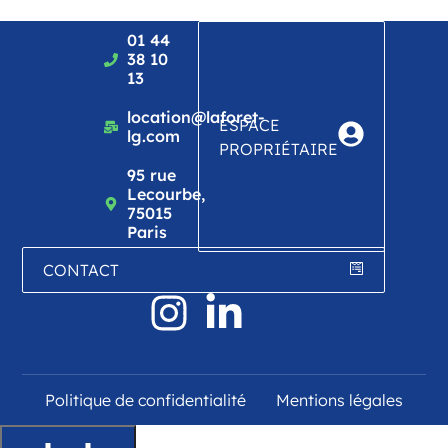
01 44
38 10
13
location@laforet-
ESPACE
lg.com
PROPRIÉTAIRE
95 rue
Lecourbe,
75015
Paris
CONTACT
Politique de confidentialité
Mentions légales